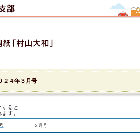
０２４年３月号
クすると
れます。
３月号