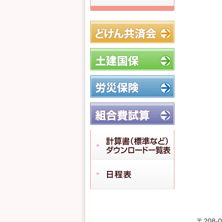
〒208-