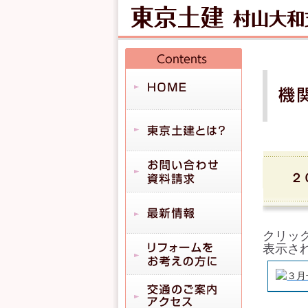
２
クリッ
表示さ